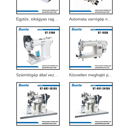
Egytűs, síkágyas ragasztó- és rágcsálógép
Automata varrógép nadrágzsebhez
Számítógép által vezérelt zárvarrással ellátott hüvely beállító gép
Közvetlen meghajtó placket vágógép