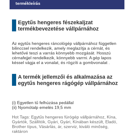
termékleírás
Egytűs hengeres fészekaljzat
termékbevezetése vállpárnához
Az egytűs hengeres ráncológép vállpárnához független
bilinccsel rendelkezik, amely meglazítja a cérnát, és
lehetővé teszi a varrás könnyebb mozgását. Hosszú
cérnafejjel rendelkezik, könnyebb varrni. A gép lapos
késsel vágja el a vonalat, és rögzíti a gombvonalat .
A termék jellemzői és alkalmazása az
egytűs hengeres rágógép vállpárnához
(i) Egyetlen tű felhúzása pedállal
(ii) Nyomótalp emelés 19,5 mm
Hot Tags: Egytűs hengeres fúrógép vállpárnához, Kína,
Gyártók, Szállítók, Gyári, Gyári, Kínában készült, Eladó,
Brother típus, Vásárlás, ár, szerviz, kiváló minőség,
raktáron