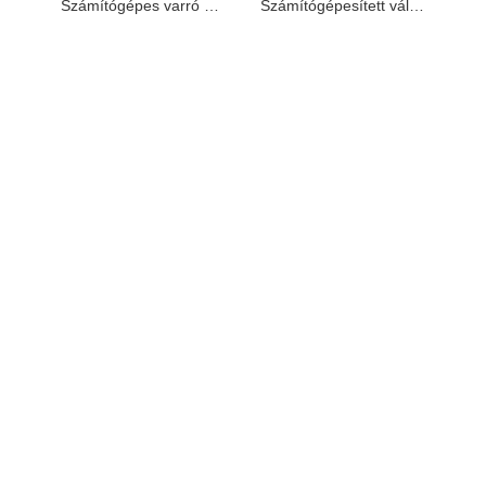
Számítógépes varró hüvelyi bélés a karokba (vagadócsíkok beillesztése)
Számítógépesített vállpárnák rögzítése a karokhoz és a vágóélhöz