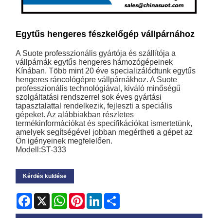
Egytűs hengeres fészkelőgép vállpárnához
A Suote professzionális gyártója és szállítója a
vállpárnák egytűs hengeres hámozógépeinek
Kínában. Több mint 20 éve specializálódtunk egytűs
hengeres ráncológépre vállpárnákhoz. A Suote
professzionális technológiával, kiváló minőségű
szolgáltatási rendszerrel sok éves gyártási
tapasztalattal rendelkezik, fejleszti a speciális
gépeket. Az alábbiakban részletes
termékinformációkat és specifikációkat ismertetünk,
amelyek segítségével jobban megértheti a gépet az
Ön igényeinek megfelelően.
Modell:ST-333
Kérdés küldése
Facebook
X
WhatsApp
Pinterest
LinkedIn
Share