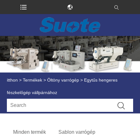
itthon
>
Termékek
>
Öltöny varrógép
> Egytűs hengeres
fészkelőgép vállpárnához
Minden termék
Sablon varrógép