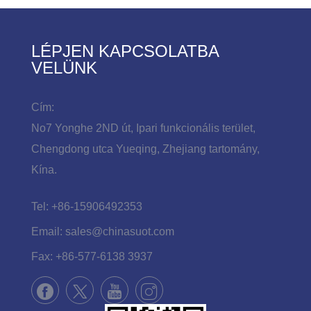
divatnak, a szabadidőnek, a puha bőrnek stb.
·Közvetlen hajtás QIXING vezérlőrendszerrel
LÉPJEN KAPCSOLATBA
VELÜNK
Cím:
No7 Yonghe 2ND út, Ipari funkcionális terület,
Chengdong utca Yueqing, Zhejiang tartomány,
Kína.
Tel:
+86-15906492353
Email:
sales@chinasuot.com
Fax:
+86-577-6138 3937