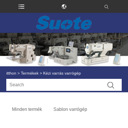
itthon
>
Termékek
> Kézi varrás varrógép
Minden termék
Sablon varrógép