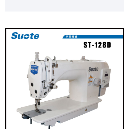
programozható. · Sarokszál kiakasztása ·
Számítógép által vezérelt öltéshossz · Kézi vagy
automatikus szálvágó · Akasztott tű (nem kell
befűzni) · A varrott cérna különböző számozása
elfogadott. · A menet feszessége igény szerint
állítható, állítsa be az eszközt · A cérnanyom varrás
megfordítható