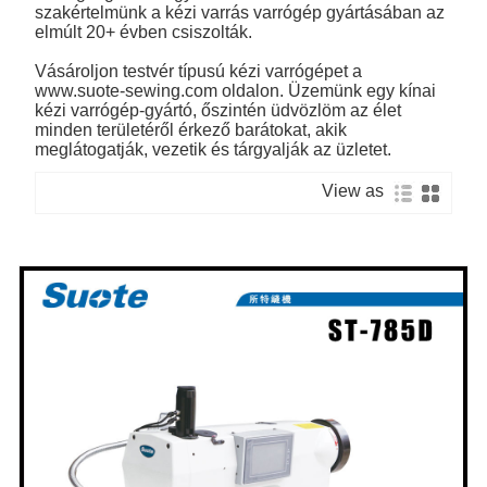
szakértelmünk a kézi varrás varrógép gyártásában az
elmúlt 20+ évben csiszolták.
Vásároljon testvér típusú kézi varrógépet a
www.suote-sewing.com oldalon. Üzemünk egy kínai
kézi varrógép-gyártó, őszintén üdvözlöm az élet
minden területéről érkező barátokat, akik
meglátogatják, vezetik és tárgyalják az üzletet.
View as