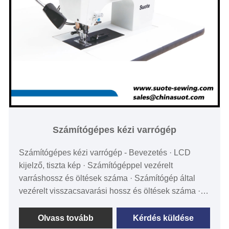
Számítógépes kézi varrógép
Számítógépes kézi varrógép - Bevezetés · LCD
kijelző, tiszta kép · Számítógéppel vezérelt
varráshossz és öltések száma · Számítógép által
vezérelt visszacsavarási hossz és öltések száma ·
Hátracsapás indítása, hátramenet befejezése
térdpedál · Több varrásminta elérhető,
Olvass tovább
Kérdés küldése