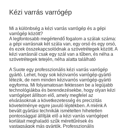
Kézi varrás varrógép
Mi a különbség a kézi varrás varrógép és a gépi
varrógép között?
A legfontosabb megértendő fogalom a szálak száma:
a gépi varrásnak két szála van, egy orsó és egy orsó,
és ezek összekapcsolódnak a szövetrétegek között. A
kézi varrásnál csak egy szál van a tűben, és néha a
szövetrétegek tetején, néha alatta található
A Suote egy professzionális kézi varrás varrógép
gyártó. Lehet, hogy sok kézivarrós varrógép-gyártó
létezik, de nem minden kézivarrós varrógép-gyártó
egyforma. Mi folyamatosan fektessen be a legújabb
technológiákba és berendezésekbe, hogy olyan kézi
varrógépet állítson elő, amely megfelel az
elvárásoknak a következetesség és precizitás
követelménye egyre javuló léptékben. A miénk A
bevált gyártási technikák ismételten hihetetlen
pontossággal állítják elő a kézi varrás varrógépet
korlátait meghaladó szűk mérettűrések és
vastagságok más gyártók. Professzionális