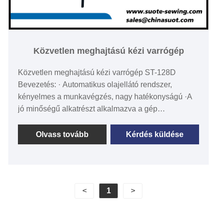
Közvetlen meghajtású kézi varrógép
Közvetlen meghajtású kézi varrógép ST-128D
Bevezetés: · Automatikus olajellátó rendszer,
kényelmes a munkavégzés, nagy hatékonyságú ·A
jó minőségű alkatrészt alkalmazva a gép
egyenletesebben, alacsony zajszinttel működik ·Az
üzemanyag-áramlást szabályozó csavarral
Olvass tovább
Kérdés küldése
szabályozható az olaj állapota az inga nélküli
szövőszék rögzítésekor · Egyszerűen kezelhető,
kényelmesen karbantartható, működése stabil ·
Alacsony zajszinttel, alacsony rázással, jó
<
1
>
munkakörnyezetet teremt ·A vastag anyagú peral
oldalvonal jelet úgy varrták, hogy megfeleljen a