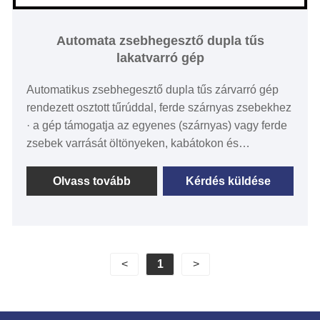
Automata zsebhegesztő dupla tűs
lakatvarró gép
Automatikus zsebhegesztő dupla tűs zárvarró gép
rendezett osztott tűrúddal, ferde szárnyas zsebekhez
· a gép támogatja az egyenes (szárnyas) vagy ferde
zsebek varrását öltönyeken, kabátokon és
nadrágokon.
· A dupla/egyszeres varrás a kezelőpanel
Olvass tovább
Kérdés küldése
gombjának egyszerű megnyomásával átváltható.
· Meghosszabbított varráshossz (18mm-220mm)
· Érintőképernyős működés
<
1
>