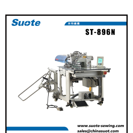
gyártója. Az automata hegesztőgépek dupla tűs
varratfej gyártásában szerzett professzionális
szakértelmünket az elmúlt 20+ évben csiszoltuk.