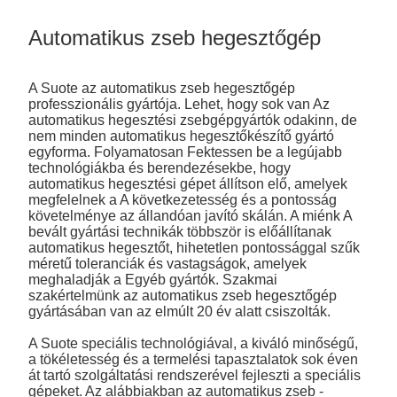
Automatikus zseb hegesztőgép
A Suote az automatikus zseb hegesztőgép
professzionális gyártója. Lehet, hogy sok van Az
automatikus hegesztési zsebgépgyártók odakinn, de
nem minden automatikus hegesztőkészítő gyártó
egyforma. Folyamatosan Fektessen be a legújabb
technológiákba és berendezésekbe, hogy
automatikus hegesztési gépet állítson elő, amelyek
megfelelnek a A következetesség és a pontosság
követelménye az állandóan javító skálán. A miénk A
bevált gyártási technikák többször is előállítanak
automatikus hegesztőt, hihetetlen pontossággal szűk
méretű toleranciák és vastagságok, amelyek
meghaladják a Egyéb gyártók. Szakmai
szakértelmünk az automatikus zseb hegesztőgép
gyártásában van az elmúlt 20 év alatt csiszolták.
A Suote speciális technológiával, a kiváló minőségű,
a tökéletesség és a termelési tapasztalatok sok éven
át tartó szolgáltatási rendszerével fejleszti a speciális
gépeket. Az alábbiakban az automatikus zseb -