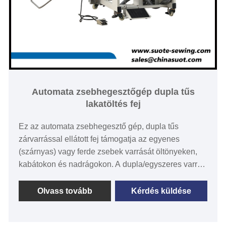
Automata zsebhegesztőgép dupla tűs
lakatöltés fej
Ez az automata zsebhegesztő gép, dupla tűs
zárvarrással ellátott fej támogatja az egyenes
(szárnyas) vagy ferde zsebek varrását öltönyeken,
kabátokon és nadrágokon. A dupla/egyszeres varrás
a kezelőpanel gombjának egyszerű megnyomásával
váltható át. Meghosszabbított varráshossz (18-220
Olvass tovább
Kérdés küldése
mm) Érintőképernyős működés A Suote az automata
hegesztőgép dupla tűs varratfej professzionális