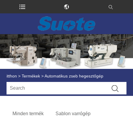
itthon
>
Termékek
> Automatikus zseb hegesztőgép
Minden termék
Sablon varrógép