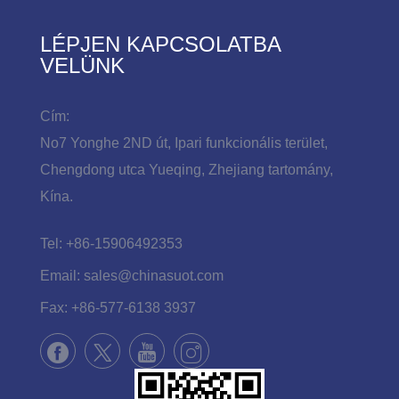
LÉPJEN KAPCSOLATBA
VELÜNK
Cím:
No7 Yonghe 2ND út, Ipari funkcionális terület,
Chengdong utca Yueqing, Zhejiang tartomány,
Kína.
Tel:
+86-15906492353
Email:
sales@chinasuot.com
Fax:
+86-577-6138 3937