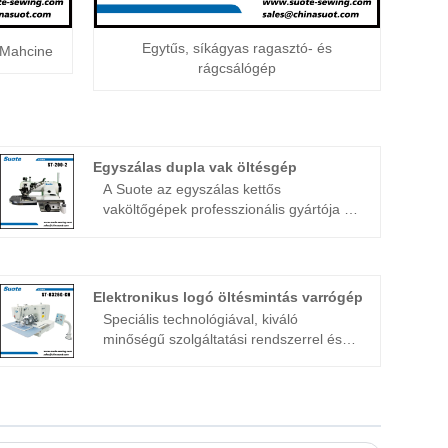
Egytűs, síkágyas ragasztó- és
s Mahcine
rágcsálógép
Egyszálas dupla vak öltésgép
A Suote az egyszálas kettős
vaköltőgépek professzionális gyártója és
szállítója Kínában. Több mint 20 éve
foglalkozunk vaköltőgépekkel. A Suote
professzionális technológiával, kiváló
minőségű szolgáltatási rendszerrel és
Elektronikus logó öltésmintás varrógép
sok éves gyártási tapasztalattal
Speciális technológiával, kiváló
rendelkezik. a speciális gépek. Az
minőségű szolgáltatási rendszerrel és
alábbiakban részletes
sok éves gyártási tapasztalattal a Suote
termékinformációkat és specifikációkat
fejleszti a speciális gépeket. Az
ismertetünk, amelyek segítségével
alábbiakban az elektronikus logó
jobban megértheti a gépet az Ön
öltésmintás varrógépről szólunk,
igényeinek megfelelően.
remélem, hogy segítek jobban