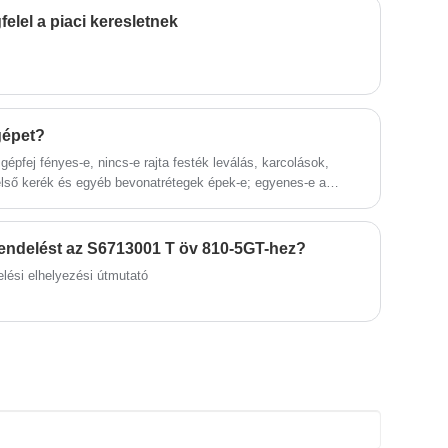
megérteni az elektronikus logó
elel a piaci keresletnek
öltésmintás varrógépet. A Suote az
elektronikus logó öltésmintás varrógép
professzionális gyártója. Az elektronikus
logós varrógép gyártásában szerzett
professzionális szakértelmünket az
elmúlt 20+ év során csiszoltuk.
gépet?
gépfej fényes-e, nincs-e rajta festék leválás, karcolások,
lső kerék és egyéb bevonatrétegek épek-e; egyenes-e a
lokalizált-e; sérült-e a keret, a festék leesik vagy
só tengely, valamint a tűrúd közötti hézag megfelel-e a
endelést az S6713001 T öv 810-5GT-hez?
ési elhelyezési útmutató