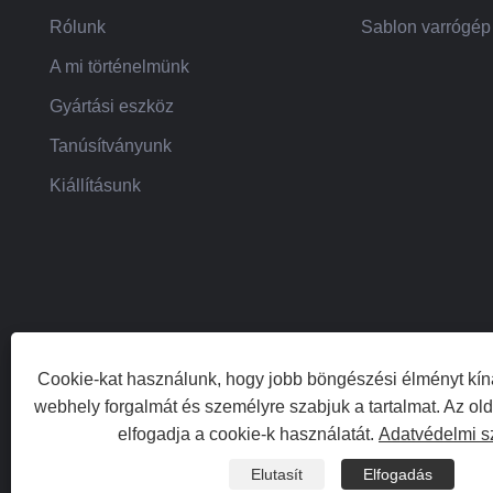
Rólunk
Sablon varrógép
A mi történelmünk
Gyártási eszköz
Tanúsítványunk
Kiállításunk
Cookie-kat használunk, hogy jobb böngészési élményt kín
webhely forgalmát és személyre szabjuk a tartalmat. Az ol
Copyright © 20
elfogadja a cookie-k használatát.
Adatvédelmi s
Elutasít
Elfogadás