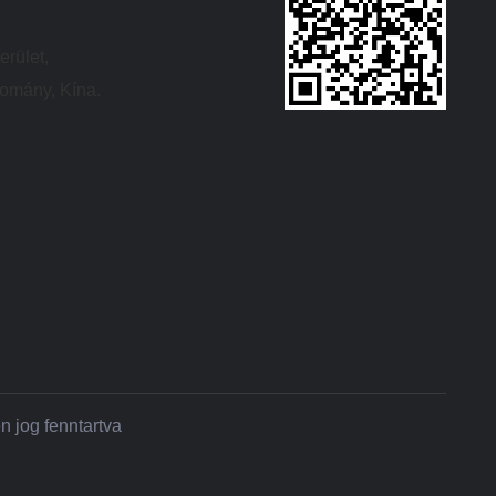
erület,
tomány, Kína.
 jog fenntartva