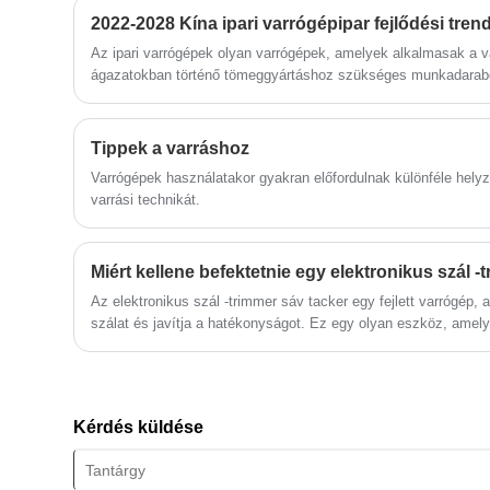
Fokozott termelékenység a magas, 2500
Electronic Lockstitch Button Hole Sewing
2022-2028 Kína ipari varrógépipar fejlődési trendj
sti/perc maximális varrási sebességgel ·
Machine.
Az ipari varrógépek olyan varrógépek, amelyek alkalmasak a v
Finom öltések nagy pontosságú öltési
ágazatokban történő tömeggyártáshoz szükséges munkadarabok
ponttal · Nagy karzseb, amely sima
cipők és sapkák, valamint más varrógépet igénylő gyárak ipar
anyagkezelést tesz lehetővé · Könnyű
karbantartás · Könnyen használható
kezelőpanel mindenki számára
Tippek a varráshoz
Varrógépek használatakor gyakran előfordulnak különféle hely
varrási technikát.
Miért kellene befektetnie egy elektronikus szál 
Az elektronikus szál -trimmer sáv tacker egy fejlett varrógép,
szálat és javítja a hatékonyságot. Ez egy olyan eszköz, amely
használni, például cipőkészítés, bőr, ruházat, kalap és egyéb 
Kérdés küldése