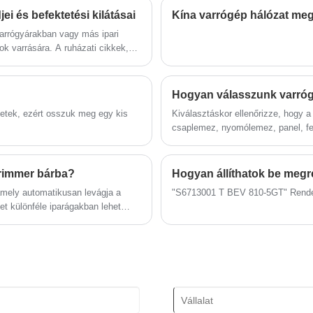
a speciális gépeket. Az alábbiakban
ei és befektetési kilátásai
Kína varrógép hálózat megf
részletes termékinformációkat és
arrógyárakban vagy más ipari
specifikációkat ismertetünk, amelyek
 varrására. A ruházati cikkek,
segítségével jobban megértheti a gépet
i varrógépeket használnak.
az Ön igényeinek megfelelően.
Hogyan válasszunk varró
zetek, ezért osszuk meg egy kis
Kiválasztáskor ellenőrizze, hogy a 
csaplemez, nyomólemez, panel, fe
nyomólemez, repedt-e a festék vagy 
megcsavarodott; hogy a felső és al
szabványos követelményeknek.
-trimmer bárba?
Hogyan állíthatok be megr
 amely automatikusan levágja a
"S6713001 T BEV 810-5GT" Rendel
et különféle iparágakban lehet
iparágakban.