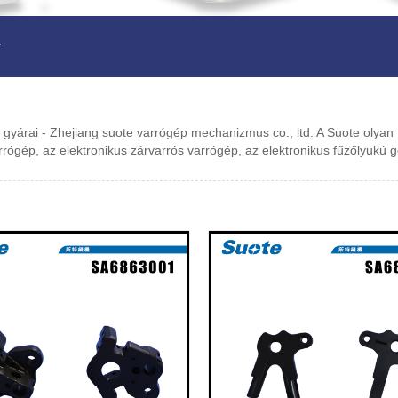
y
s gyárai - Zhejiang suote varrógép mechanizmus co., ltd. A Suote olyan t
rrógép, az elektronikus zárvarrós varrógép, az elektronikus fűzőlyukú 