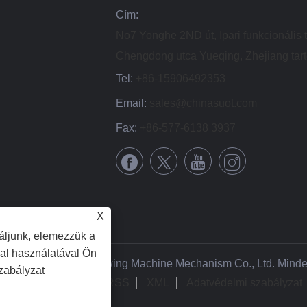
Cím:
No7 Yonghe 2ND út, Ipari funkcionális t
Chengdong utca Yueqing, Zhejiang tar
Tel:
+86-15906492353
Email:
sales@chinasuot.com
Fax:
+86-577-6138 3937
X
áljunk, elemezzük a
dal használatával Ön
22 Zhejiang Suote Sewing Machine Mechanism Co., Ltd. Minden
zabályzat
Links
Sitemap
RSS
XML
Adatvédelmi szabályzat