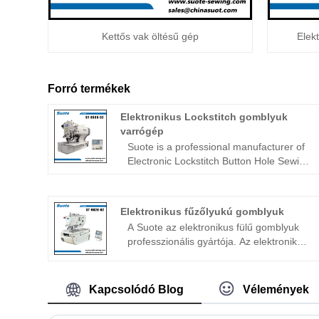
Kettős vak öltésű gép
Elek
Forró termékek
Elektronikus Lockstitch gomblyuk
varrógép
Suote is a professional manufacturer of
Electronic Lockstitch Button Hole Sewing
Machine. Our professional expertise in
manufacturing Electronic Lockstitch
Button Hole Sewing Machine has been
Elektronikus fűzőlyukú gomblyuk
honed over the past 20+ years.Suote
A Suote az elektronikus fülű gomblyuk
with specialized technologu, high-quality
professzionális gyártója. Az elektronikus
service system of perfection and
fűzőlyukú gomblyuk gyártásában
production experience for many years,
szerzett professzionális szakértelmünket
develops the special machinery. The
az elmúlt 20+ év során csiszoltuk.
following is about Electronic Lockstitch
Kapcsolódó Blog
Vélemények
Elektronikus gomblyukú gomblyuk,
Button Hole Sewing Machine related, I
speciálisan farmerhez, ST-9820-02 ·
hope to help you better understand