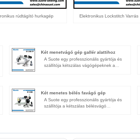
tronikus rúdtágító hurkagép
Elektronikus Lockstitch Varrá
Két menetvágó gép gallér alattihoz
A Suote egy professzionális gyártója és
szállítója kétszálas vágógépeknek a
gallérok alá. Több mint 20 éve
foglalkozunk vaköltőgépekkel. A Suote
professzionális technológiával, kiváló
minőségű szolgáltatási rendszerrel és
Két menetes bélés favágó gép
sok éves gyártási tapasztalattal
A Suote egy professzionális gyártója és
rendelkezik. a speciális gépek. Az
szállítója a kétszálas bélésvágó
alábbiakban részletes
gépeknek Kínában. Több mint 20 éve
termékinformációkat és specifikációkat
foglalkozunk vaköltés-gépekkel. Suote
ismertetünk, amelyek segítségével
professzionális technológiával, kiváló
jobban megértheti a gépet az Ön
minőségű szolgáltatási rendszerrel és
igényeinek megfelelően.
sok éves gyártási tapasztalattal fejleszti