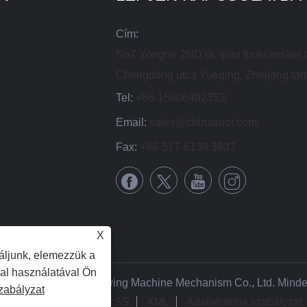
Cím:
No7 Yonghe 2ND út, Ipari funkcionális t
Chengdong utca Yueqing, Zhejiang tar
Tel:
+86-15906492353
Email:
sales@chinasuot.com
Fax:
+86-577-6138 3937
X
áljunk, elemezzük a
dal használatával Ön
22 Zhejiang Suote Sewing Machine Mechanism Co., Ltd. Minden
zabályzat
Links
Sitemap
RSS
XML
Adatvédelmi szabályzat