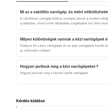
alábbiakban részletes
mechanizmus co., ltd. Tisztelettel
termékinformációkat és specifikációkat
üdvözlöm az élet minden területéről
ismertetünk, amelyek segítségével
érkező barátokat, akik ellátogatnak,
jobban megértheti a gépet az Ön
A vaköltéses varrógép kritikus szerepet játszik a modern ruha
vezetnek és üzletet tárgyalnak.
igényeinek megfelelően.
szabásban, mivel szinte láthatatlan szegélyeket hoz létre oly
nadrágok, szoknyák és függönyök.
Fedezze fel a kézi varrógépek és az ipari varrógépek közötti 
az informatív cikkben.
Hogyan javítsuk meg a kézi varrógépeket？
Hogyan javítsuk meg a kézzel varrott varrógépet
Kérdés küldése