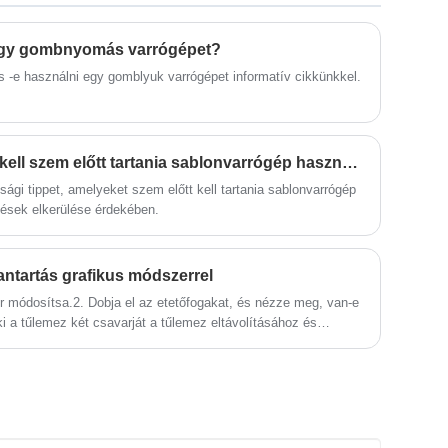
sok éves gyártási tapasztalattal fejleszti
a speciális gépeket. Az alábbiakban
 egy gombnyomás varrógépet?
részletes termékinformációkat és
specifikációkat ismertetünk, amelyek
 -e használni egy gomblyuk varrógépet informatív cikkünkkel.
segítségével jobban megértheti a gépet
az Ön igényeinek megfelelően.
Milyen biztonsági tippeket kell szem előtt tartania sablonvarrógép használatakor?
ági tippet, amelyeket szem előtt kell tartania sablonvarrógép
lések elkerülése érdekében.
ntartás grafikus módszerrel
zör módosítsa.2. Dobja el az etetőfogakat, és nézze meg, van-e
 a tűlemez két csavarját a tűlemez eltávolításához és
et a jobb oldalon, és rázza a tűsínt a legalacsonyabb
emlékezzen rá)