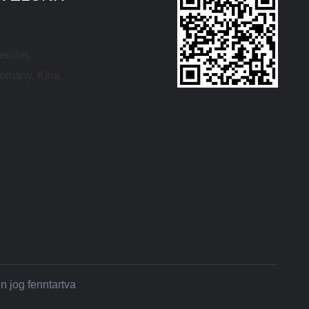
erület,
tomány, Kína.
 jog fenntartva