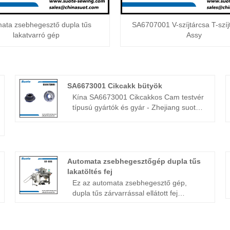
ata zsebhegesztő dupla tűs
SA6707001 V-szíjtárcsa T-szíj
lakatvarró gép
Assy
SA6673001 Cikcakk bütyök
Kína SA6673001 Cikcakkos Cam testvér
típusú gyártók és gyár - Zhejiang suote
varrógép mechanizmus co., ltd.
Tisztelettel üdvözlöm az élet minden
területéről érkező barátokat, akik
meglátogatják, vezetik és tárgyalják az
üzletet.
Automata zsebhegesztőgép dupla tűs
lakatöltés fej
Ez az automata zsebhegesztő gép,
dupla tűs zárvarrással ellátott fej
támogatja az egyenes (szárnyas) vagy
ferde zsebek varrását öltönyeken,
kabátokon és nadrágokon. A