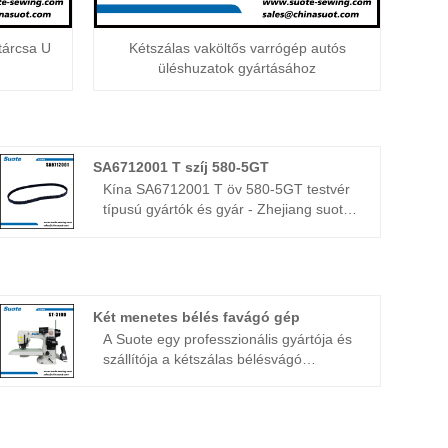
tárcsa U
Kétszálas vaköltős varrógép autós
üléshuzatok gyártásához
SA6712001 T szíj 580-5GT
Kína SA6712001 T öv 580-5GT testvér
típusú gyártók és gyár - Zhejiang suote
varrógép mechanizmus co.,
ltd.Tisztelettel üdvözlöm az élet minden
területéről érkező barátokat, akik
meglátogatják, vezetik és tárgyalják az
üzletet.
Két menetes bélés favágó gép
A Suote egy professzionális gyártója és
szállítója a kétszálas bélésvágó
gépeknek Kínában. Több mint 20 éve
foglalkozunk vaköltés-gépekkel. Suote
professzionális technológiával, kiváló
minőségű szolgáltatási rendszerrel és