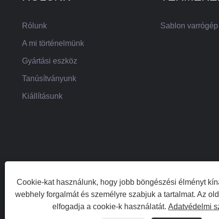
Rólunk
Sablon varrógép
A mi történelmünk
Gyártási eszköz
Tanúsítványunk
Kiállításunk
Cookie-kat használunk, hogy jobb böngészési élményt kín
webhely forgalmát és személyre szabjuk a tartalmat. Az ol
Copyright © 20
elfogadja a cookie-k használatát.
Adatvédelmi s