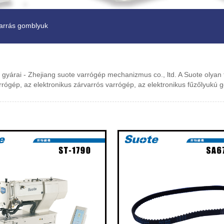
varrás gomblyuk
s gyárai - Zhejiang suote varrógép mechanizmus co., ltd. A Suote olyan t
rrógép, az elektronikus zárvarrós varrógép, az elektronikus fűzőlyukú 