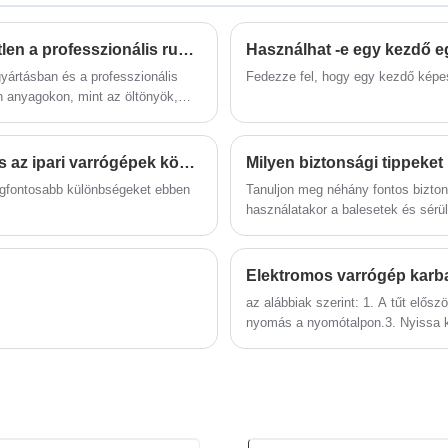
dupla/egyszeres varrás a kezelőpanel
gombjának egyszerű megnyomásával
váltható át. Meghosszabbított
Mi az a vaköltős varrógép, és miért nélkülözhetetlen a professzionális ruhakészítéshez?
Használhat -e egy kezdő
varráshossz (18-220 mm)
gyártásban és a professzionális
Fedezze fel, hogy egy kezdő képes
Érintőképernyős működés A Suote az
an anyagokon, mint az öltönyök,
automata hegesztőgép dupla tűs
varratfej professzionális gyártója. Az
automata hegesztőgépek dupla tűs
Milyen különbségek vannak a kézi varrógépek és az ipari varrógépek között?
varratfej gyártásában szerzett
professzionális szakértelmünket az
legfontosabb különbségeket ebben
Tanuljon meg néhány fontos biztons
elmúlt 20+ évben csiszoltuk.
használatakor a balesetek és sérü
Elektromos varrógép karba
az alábbiak szerint: 1. A tűt elős
nyomás a nyomótalpon.3. Nyissa ki
kövesse: (1) Rázza fel a kézikerek
helyzetbe (amikor rázza meg, ne 