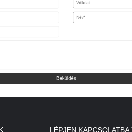
Beküldés
K
LÉPJEN KAPCSOLATBA