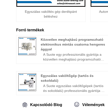
Egyszálas vaköltés gép derékpánt
Autom
béléshez
Forró termékek
Közvetlen meghajtású programozható
elektronikus mintás csatorna hengeres
ággyal
A Suote egy professzionális gyártója a
közvetlen meghajtású programozható
elektronikus mintás hengeres
csatornáknak. A közvetlen meghajtású
programozható elektronikus mintás
Egyszálas vaköltőgép (tartós és
csatorna hengerágyas gyártása terén
sokoldalú)
szerzett szakmai szakértelmünket az
A Suote egyszálas vaköltőgépek (tartós
elmúlt 20+ évben csiszoltuk. Kínai
és sokoldalú) professzionális gyártója és
közvetlen meghajtású programozható
szállítója Kínában. Több mint 20 éve
elektronikus mintás csatorna
foglalkozunk vaköltőgépekkel. évek óta
hengerágyas testvértípus gyártói és
Kapcsolódó Blog
Vélemények
fejleszti a speciális gépeket. Az
gyárai - Zhejiang suote varrógép