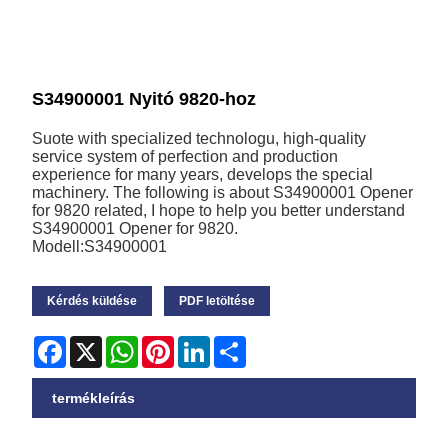
S34900001 Nyitó 9820-hoz
Suote with specialized technologu, high-quality
service system of perfection and production
experience for many years, develops the special
machinery. The following is about S34900001 Opener
for 9820 related, I hope to help you better understand
S34900001 Opener for 9820.
Modell:S34900001
Kérdés küldése
PDF letöltése
Facebook
X
WhatsApp
Pinterest
LinkedIn
Share
termékleírás