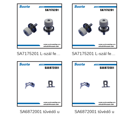
SA7175201 L-szál feszültség tengelys tengely
SA7175201 L-szál feszültség tengelys tengely
SA6872001 tűvédő u
SA6872001 tűvédő u