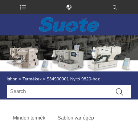
itthon
>
Termékek
> S34900001 Nyitó 9820-hoz
Minden termék
Sablon varrógép