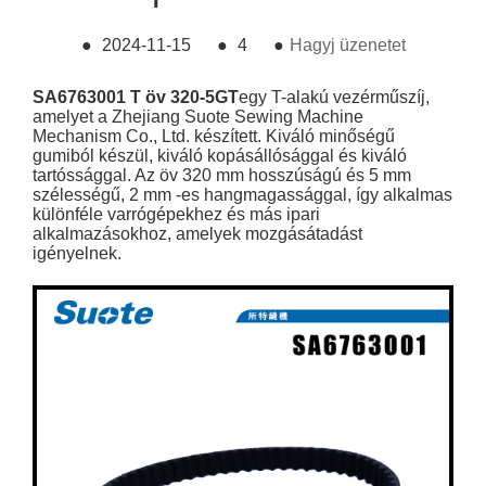
●
2024-11-15
●
4
●
Hagyj üzenetet
SA6763001 T öv 320-5GT
egy T-alakú vezérműszíj,
amelyet a Zhejiang Suote Sewing Machine
Mechanism Co., Ltd. készített. Kiváló minőségű
gumiból készül, kiváló kopásállósággal és kiváló
tartóssággal. Az öv 320 mm hosszúságú és 5 mm
szélességű, 2 mm -es hangmagassággal, így alkalmas
különféle varrógépekhez és más ipari
alkalmazásokhoz, amelyek mozgásátadást
igényelnek.