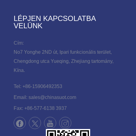
LÉPJEN KAPCSOLATBA
VELÜNK
Cím:
No7 Yonghe 2ND út, Ipari funkcionális terület,
Chengdong utca Yueqing, Zhejiang tartomány,
Kína.
Tel:
+86-15906492353
Email:
sales@chinasuot.com
Fax:
+86-577-6138 3937