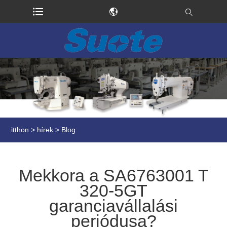
itthon
>
hírek
>
Blog
Mekkora a SA6763001 T
320-5GT
garanciavállalási
periódusa?