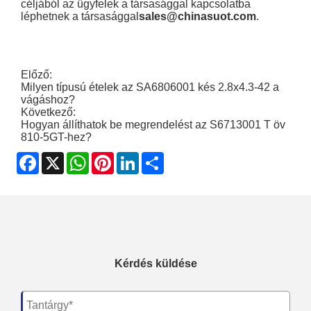
céljából az ügyfelek a társasággal kapcsolatba
léphetnek a társasággal
sales@chinasuot.com
.
Előző:
Milyen típusú ételek az SA6806001 kés 2.8x4.3-42 a
vágáshoz?
Következő:
Hogyan állíthatok be megrendelést az S6713001 T öv
810-5GT-hez?
Facebook
X
WhatsApp
Pinterest
LinkedIn
Share
Kérdés küldése