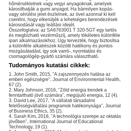
hőmérsékletnek vagy vegyi anyagoknak, amelyek
károsíthatják a gumi anyagot. Ha bármilyen kopás-
vagy sérülési jelet észlelnek, az övet azonnal ki kell
cserélni, hogy elkerüljék a lehetséges berendezések
károsodását vagy leállási idejét.
Összefoglalva: az SA6763001 T 320-5GT egy tartós
és megbízható vezérműszíj, amely tökéletes különféle
ipari alkalmazásokhoz. Úgy tervezték, hogy biztosítsa
a különféle alkatrészek közötti hatékony és pontos
mozgásátadást, így sok varró-, nyomtatási és
csomagológép-gyártó számára választható.
Tudományos kutatási cikkek:
1. John Smith, 2015, "A zajszennyezés hatása az
emberi egészségre", Journal of Environmental Health,
67 (2).
2. Mary Johnson, 2016, "Zöld energia trendek a
fenntartható jövő számára", megújuló energia, 12 (4).
3. David Lee, 2017, "A vállalati társadalmi
felelősségvállalási programok hatékonysága", Journal
of Business Ethics, 35 (2).
4. Sarah Kim, 2018, "A technológia szerepe az oktatás
jövőben", International Journal of Educational
Technology, 19 (1).