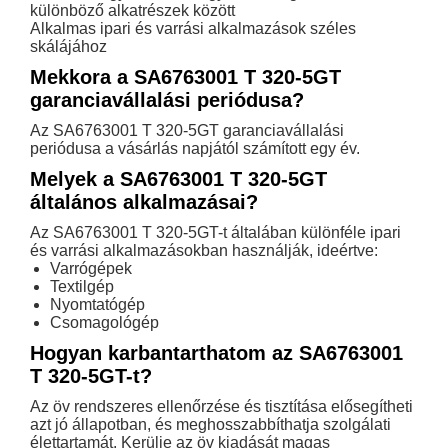
különböző alkatrészek között
Alkalmas ipari és varrási alkalmazások széles
skálájához
Mekkora a SA6763001 T 320-5GT
garanciavállalási periódusa?
Az SA6763001 T 320-5GT garanciavállalási
periódusa a vásárlás napjától számított egy év.
Melyek a SA6763001 T 320-5GT
általános alkalmazásai?
Az SA6763001 T 320-5GT-t általában különféle ipari
és varrási alkalmazásokban használják, ideértve:
Varrógépek
Textilgép
Nyomtatógép
Csomagológép
Hogyan karbantarthatom az SA6763001
T 320-5GT-t?
Az öv rendszeres ellenőrzése és tisztítása elősegítheti
azt jó állapotban, és meghosszabbíthatja szolgálati
élettartamát. Kerülje az öv kiadását magas