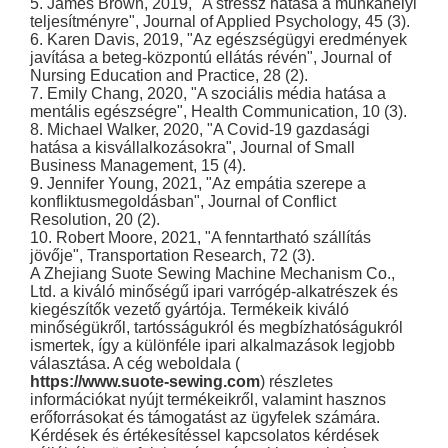
5. James Brown, 2019, "A stressz hatása a munkahelyi
teljesítményre", Journal of Applied Psychology, 45 (3).
6. Karen Davis, 2019, "Az egészségügyi eredmények
javítása a beteg-központú ellátás révén", Journal of
Nursing Education and Practice, 28 (2).
7. Emily Chang, 2020, "A szociális média hatása a
mentális egészségre", Health Communication, 10 (3).
8. Michael Walker, 2020, "A Covid-19 gazdasági
hatása a kisvállalkozásokra", Journal of Small
Business Management, 15 (4).
9. Jennifer Young, 2021, "Az empátia szerepe a
konfliktusmegoldásban", Journal of Conflict
Resolution, 20 (2).
10. Robert Moore, 2021, "A fenntartható szállítás
jövője", Transportation Research, 72 (3).
A Zhejiang Suote Sewing Machine Mechanism Co.,
Ltd. a kiváló minőségű ipari varrógép-alkatrészek és
kiegészítők vezető gyártója. Termékeik kiváló
minőségükről, tartósságukról és megbízhatóságukról
ismertek, így a különféle ipari alkalmazások legjobb
választása. A cég weboldala (
https://www.suote-sewing.com
) részletes
információkat nyújt termékeikről, valamint hasznos
erőforrásokat és támogatást az ügyfelek számára.
Kérdések és értékesítéssel kapcsolatos kérdések