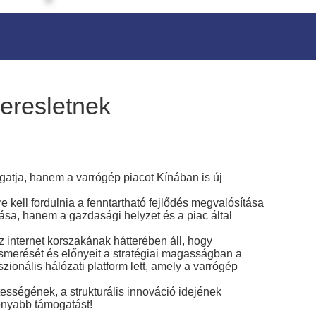
keresletnek
gatja, hanem a varrógép piacot Kínában is új
re kell fordulnia a fenntartható fejlődés megvalósítása
sa, hanem a gazdasági helyzet és a piac által
z internet korszakának hátterében áll, hogy
ismerését és előnyeit a stratégiai magasságban a
ionális hálózati platform lett, amely a varrógép
tességének, a strukturális innováció idejének
onyabb támogatást!