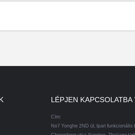
K
LÉPJEN KAPCSOLATBA
Cím:
No7 Yonghe 2ND út, Ipari funkcionális t
Chengdong utca Yueqing, Zhejiang tar