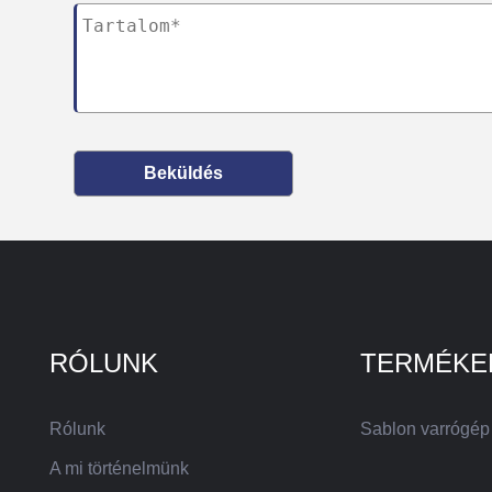
Beküldés
RÓLUNK
TERMÉKE
Rólunk
Sablon varrógép
A mi történelmünk