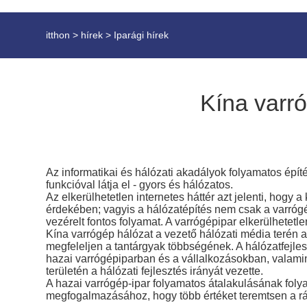
itthon
>
hírek
>
Iparági hírek
Kína varró
Az informatikai és hálózati akadályok folyamatos épí
funkcióval látja el - gyors és hálózatos.
Az elkerülhetetlen internetes háttér azt jelenti, hogy 
érdekében; vagyis a hálózatépítés nem csak a varróg
vezérelt fontos folyamat. A varrógépipar elkerülhetetl
Kína varrógép hálózat a vezető hálózati média terén a
megfeleljen a tantárgyak többségének. A hálózatfejle
hazai varrógépiparban és a vállalkozásokban, valamint
területén a hálózati fejlesztés irányát vezette.
A hazai varrógép-ipar folyamatos átalakulásának folya
megfogalmazásához, hogy több értéket teremtsen a rá