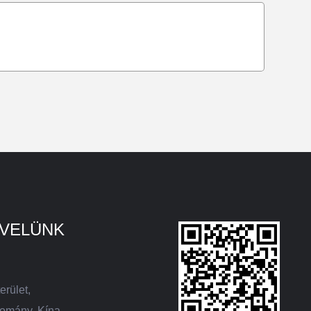
 VELÜNK
erület,
tomány, Kína.