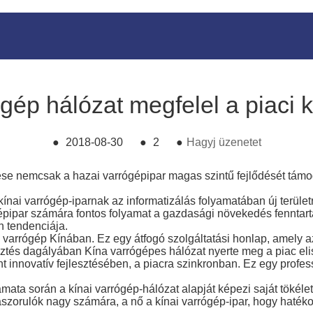
gép hálózat megfelel a piaci 
●
2018-08-30
●
2
●
Hagyj üzenetet
tése nemcsak a hazai varrógépipar magas szintű fejlődését támo
a kínai varrógép-iparnak az informatizálás folyamatában új terület
épipar számára fontos folyamat a gazdasági növekedés fenntartá
en tendenciája.
 varrógép Kínában. Ez egy átfogó szolgáltatási honlap, amely a
sztés dagályában Kína varrógépes hálózat nyerte meg a piac el
 innovatív fejlesztésében, a piacra szinkronban. Ez egy professz
mata során a kínai varrógép-hálózat alapját képezi saját tökéle
szorulók nagy számára, a nő a kínai varrógép-ipar, hogy haték