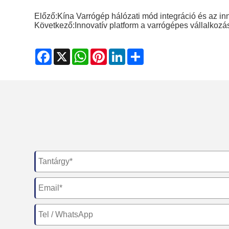
Előző:
Kína Varrógép hálózati mód integráció és az in
Következő:
Innovatív platform a varrógépes vállalkoz
Facebook
X
WhatsApp
Pinterest
LinkedIn
Share