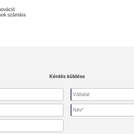
nováció
ások számára
Kérdés küldése