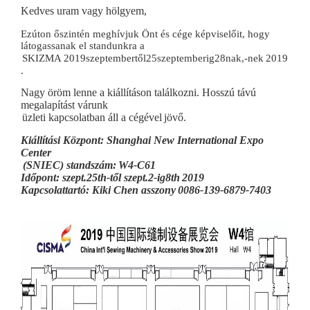
Kedves uram vagy hölgyem,
Ezúton őszintén meghívjuk Önt és cége képviselőit, hogy
látogassanak el standunkra a
SKIZMA 201
9
szeptembertől
25
szeptemberig
28
nak,-nek
201
9
.
Nagy öröm lenne a kiállításon találkozni. Hosszú távú
megalapítást várunk
üzleti kapcsolatban áll a cégével
jövő.
Kiállítási Központ: Shanghai New International Expo
Center
(SNIEC) standszám:
W
4-C61
Időpont: szept.2
5
th-től szept.2-ig
8
th
201
9
Kapcsolattartó: Kiki Chen asszony
0086-139-6879-7403