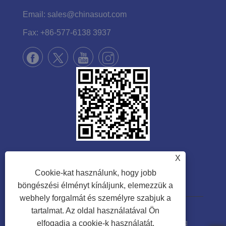
Email:
sales@chinasuot.com
Fax:
+86-577-6138 3937
X
Cookie-kat használunk, hogy jobb
böngészési élményt kínáljunk, elemezzük a
webhely forgalmát és személyre szabjuk a
tartalmat. Az oldal használatával Ön
Copyright © 2022 Zhejiang Suote Sewing
elfogadja a cookie-k használatát.