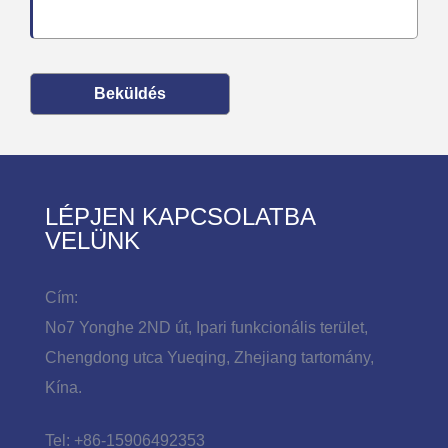
Beküldés
LÉPJEN KAPCSOLATBA
VELÜNK
Cím:
No7 Yonghe 2ND út, Ipari funkcionális terület,
Chengdong utca Yueqing, Zhejiang tartomány,
Kína.
Tel:
+86-15906492353