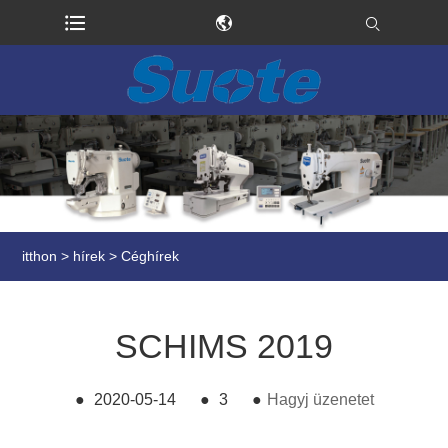
itthon
>
hírek
>
Céghírek
SCHIMS 2019
●
2020-05-14
●
3
●
Hagyj üzenetet